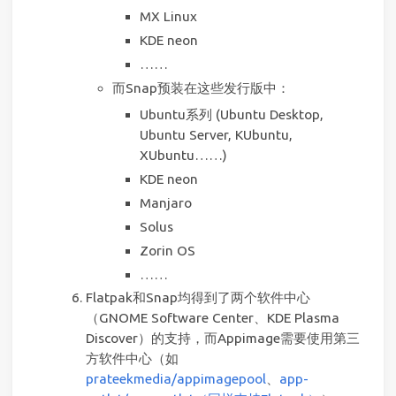
MX Linux
KDE neon
……
而Snap预装在这些发行版中：
Ubuntu系列 (Ubuntu Desktop,
Ubuntu Server, KUbuntu,
XUbuntu……)
KDE neon
Manjaro
Solus
Zorin OS
……
Flatpak和Snap均得到了两个软件中心
（GNOME Software Center、KDE Plasma
Discover）的支持，而Appimage需要使用第三
方软件中心（如
prateekmedia/appimagepool
、
app-