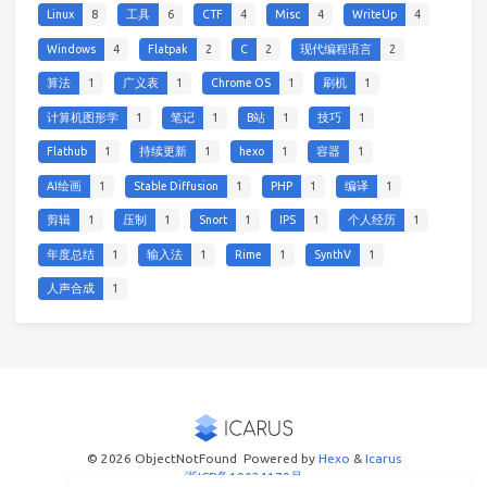
Linux
8
工具
6
CTF
4
Misc
4
WriteUp
4
Windows
4
Flatpak
2
C
2
现代编程语言
2
算法
1
广义表
1
Chrome OS
1
刷机
1
计算机图形学
1
笔记
1
B站
1
技巧
1
Flathub
1
持续更新
1
hexo
1
容器
1
AI绘画
1
Stable Diffusion
1
PHP
1
编译
1
剪辑
1
压制
1
Snort
1
IPS
1
个人经历
1
年度总结
1
输入法
1
Rime
1
SynthV
1
人声合成
1
© 2026 ObjectNotFound
Powered by
Hexo
&
Icarus
浙ICP备19034170号