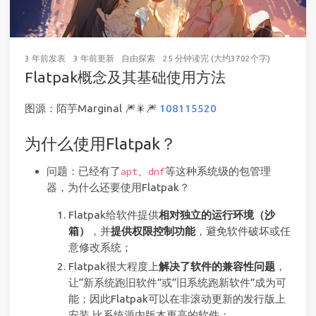
3 年前
发表
3 年前
更新
自由探索
25 分钟读完 (大约3702个字)
Flatpak概念及其基础使用方法
图源：陌芋Marginal 🎆🎇🎆
108115520
为什么使用Flatpak？
问题：已经有了
、
等这种系统级的包管理
apt
dnf
器，为什么还要使用Flatpak？
Flatpak给软件提供
相对独立的运行环境（沙
箱）
，并
提供权限控制功能
，避免软件破坏或任
意修改系统；
Flatpak很大程度上
解决了软件的兼容性问题
，
让“新系统跑旧软件”或“旧系统跑新软件”成为可
能；因此Flatpak可以在非滚动更新的发行版上
安装 比系统源内版本更高的软件；