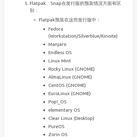
Flatpak、Snap在发行版的预装情况方面有区
别：
Flatpak预装在这些发行版中：
Fedora
(Workstation/Silverblue/Kinoite)
Manjaro
Endless OS
Linux Mint
Rocky Linux (GNOME)
AlmaLinux (GNOME)
CentOS (GNOME)
EuroLinux (GNOME)
Pop!_OS
elementary OS
Clear Linux (Desktop)
PureOS
Zorin OS